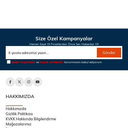
Size Özel Kampanyalar
Hemen Kayıt Ol Fırsatlardan Önce Sen Haberdar Ol!
Gönder
Üyelik koşullarını
ve
kişisel verilerimin
korunmasını kabul ediyorum.
HAKKIMIZDA
Hakkımızda
Gizlilik Politikası
KVKK Hakkında Bilgilendirme
Mağazalarımız