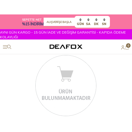
SEPETTE NET
0
0
0
0
ALIŞVERİŞE BAŞLA
%15 İNDİRİM
GÜN
SA
DK
SN
AYNI GÜN KARGO - 15 GÜN İADE VE DEĞİŞİM GARANTİSİ - KAPIDA ÖDEME
KOLAYLIĞI
0