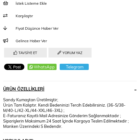
İstek Listeme Ekle
Karşılaştır
Fiyat Düşünce Haber Ver
Gelince Haber Ver
TAVSIYE ET
YORUM YAZ
WhatsApp
Telegram
ÜRÜN ÖZELLIKLERI
Sandy Kumaştan Üretilmiştir;
Ürün Tam Kalıptır. Kendi Bedeninizi Tercih Edebilirsiniz. (36-S/38-
M/40-L/42-XL/44-XXL/46-3XL) ;
E-Faturanız Kayıtlı Mail Adresinize Gönderim Sağlanmaktadır ;
Siparişlerin Maksimum 24 Saat İçinde Kargoya Teslim Edilmektedir ;
Manken Üzerindeki S Bedendir.