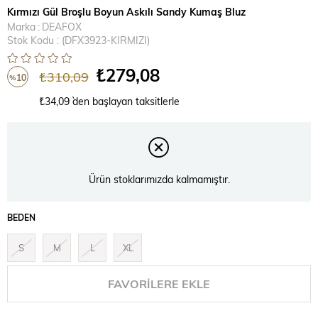
Kırmızı Gül Broşlu Boyun Askılı Sandy Kumaş Bluz
Marka
:
DEAFOX
Stok Kodu
(DFX3923-KIRMIZI)
₺279,08
₺310,09
10
%
İndirim
₺34,09
`den başlayan taksitlerle
Ürün stoklarımızda kalmamıştır.
BEDEN
S
M
L
XL
FAVORILERE EKLE