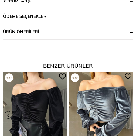
YORUMLAR
(0)
ÖDEME SEÇENEKLERI
ÜRÜN ÖNERILERI
BENZER ÜRÜNLER
%10
%10