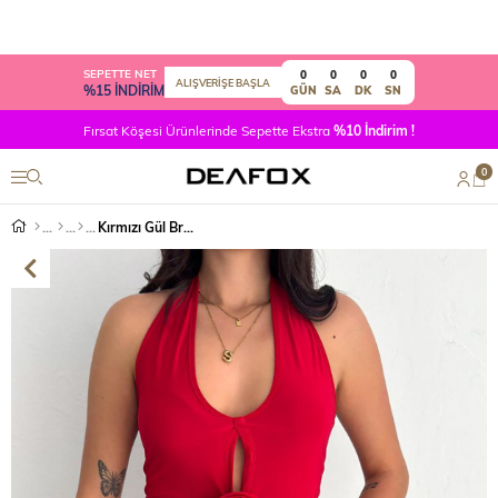
SEPETTE NET
0
0
0
0
ALIŞVERİŞE BAŞLA
%15 İNDİRİM
GÜN
SA
DK
SN
Fırsat Köşesi Ürünlerinde Sepette Ekstra
%10 İndirim !
0
Kırmızı Gül Broşlu Boyun Askılı Sandy Kumaş Bluz