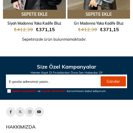
SEPETE EKLE
SEPETE EKLE
Siyah Madonna Yaka Kadife Bluz
Gri Madonna Yaka Kadife Bluz
₺412,39
₺371,15
₺412,39
₺371,15
Sepetinizde ürün bulunmamaktadır.
Size Özel Kampanyalar
Hemen Kayıt Ol Fırsatlardan Önce Sen Haberdar Ol!
Gönder
Üyelik koşullarını
ve
kişisel verilerimin
korunmasını kabul ediyorum.
HAKKIMIZDA