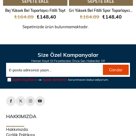
SEPETE EKLE
SEPETE EKLE
Bej Yüksek Bel Toparlayıcı Fitilli Tayt
Gri Yüksek Bel Fitilli Spor Toparlayıcı Tayt
₺164,89
₺148,40
₺164,89
₺148,40
Sepetinizde ürün bulunmamaktadır.
Size Özel Kampanyalar
Hemen Kayıt Ol Fırsatlardan Önce Sen Haberdar Ol!
Gönder
Üyelik koşullarını
ve
kişisel verilerimin
korunmasını kabul ediyorum.
HAKKIMIZDA
Hakkımızda
Gizlilik Politikası