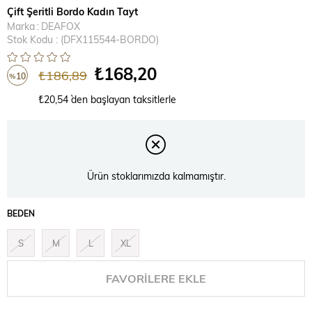
Çift Şeritli Bordo Kadın Tayt
Marka
:
DEAFOX
Stok Kodu
(DFX115544-BORDO)
₺168,20
₺186,89
10
%
İndirim
₺20,54
`den başlayan taksitlerle
Ürün stoklarımızda kalmamıştır.
BEDEN
S
M
L
XL
FAVORILERE EKLE