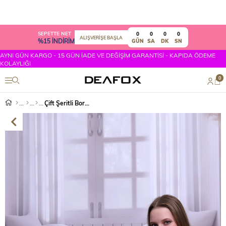
SEPETTE NET
0
0
0
0
ALIŞVERİŞE BAŞLA
%15 İNDİRİM
GÜN
SA
DK
SN
AYNI GÜN KARGO - 15 GÜN İADE VE DEĞİŞİM GARANTİSİ - KAPIDA ÖDEME
KOLAYLIĞI
0
Çift Şeritli Bordo Kadın Tayt