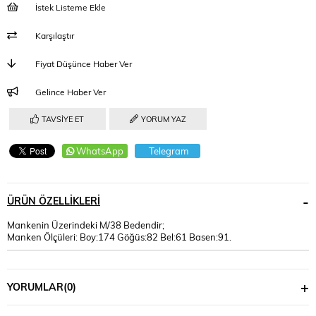
İstek Listeme Ekle
Karşılaştır
Fiyat Düşünce Haber Ver
Gelince Haber Ver
TAVSIYE ET
YORUM YAZ
WhatsApp
Telegram
ÜRÜN ÖZELLIKLERI
Mankenin Üzerindeki M/38 Bedendir;
Manken Ölçüleri: Boy:174 Göğüs:82 Bel:61 Basen:91.
YORUMLAR
(0)